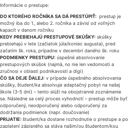
Informácie o prestupe:
DO KTORÉHO ROČNÍKA SA DÁ PRESTÚPIŤ:
prestup je
možný iba do 1., alebo 2. ročníka a závisí od voľných
kapacít v danom ročníku
KEDY PREBIEHAJÚ PRESTUPOVÉ SKÚŠKY:
skúšky
prebiehajú v lete (začiatok júla/koniec augusta), pred
začatím šk. roka, prípadne v decembri daného šk. roku
PODMIENKY PRESTUPU:
úspešné absolvovanie
prestupových skúšok (najmä, no nie len vedomosti a
zručnosi v oblasti podnikavosti a digi)
ČO SA DEJE ĎALEJ:
v prípade úspešného absolvovania
skúšky, študent/ka absolvuje adaptačný pobyt na našej
škole (3-5 dní) – tento slúži na obojstranné zoznámenie
sa. Následne sa celý proces vyhodnotí – prestup môže byť
odporučený, neodporučený alebo odporučený za
dodržania podmienok (napr. doučovanie)
PRIJATIE:
študent/ka dostane rozhodnutie o prestupe a po
zaplatení zápisného sa stáva našim/ou študentom/kou