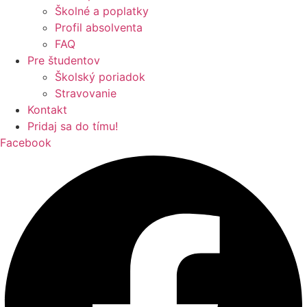
Školné a poplatky
Profil absolventa
FAQ
Pre študentov
Školský poriadok
Stravovanie
Kontakt
Pridaj sa do tímu!
Facebook