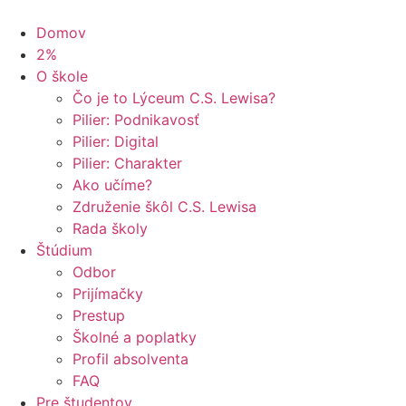
Domov
2%
O škole
Čo je to Lýceum C.S. Lewisa?
Pilier: Podnikavosť
Pilier: Digital
Pilier: Charakter
Ako učíme?
Združenie škôl C.S. Lewisa
Rada školy
Štúdium
Odbor
Prijímačky
Prestup
Školné a poplatky
Profil absolventa
FAQ
Pre študentov