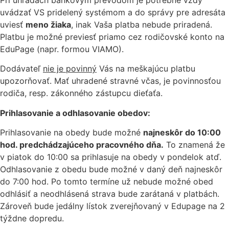
uvádzať VS pridelený systémom a do správy pre adresáta
uviesť
meno žiaka
, inak Vaša platba nebude priradená.
Platbu je možné previesť priamo cez rodičovské konto na
EduPage (napr. formou VIAMO).
Dodávateľ
nie je povinný
Vás na meškajúcu platbu
upozorňovať. Mať uhradené stravné včas, je povinnosťou
rodiča, resp. zákonného zástupcu dieťaťa.
P
rihlasovanie a odhlasovanie obedov:
Prihlasovanie na obedy bude možné
najneskôr do 10:00
hod. predchádzajúceho pracovného dňa.
To znamená že
v piatok do 10:00 sa prihlasuje na obedy v pondelok atď.
Odhlasovanie z obedu bude možné v daný deň najneskôr
do 7:00 hod. Po tomto termíne už nebude možné obed
odhlásiť a neodhlásená strava bude zarátaná v platbách.
Zároveň bude jedálny lístok zverejňovaný v Edupage na 2
týždne dopredu.