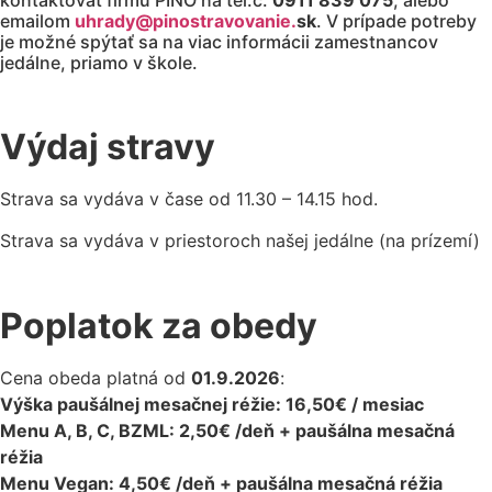
kontaktovať firmu PINO na tel.č.
0911 839 075
, alebo
emailom
uhrady@pinostravovanie.
sk
. V prípade potreby
je možné spýtať sa na viac informácii zamestnancov
jedálne, priamo v škole.
Výdaj stravy
Strava sa vydáva v čase od 11.30 – 14.15 hod.
Strava sa vydáva v priestoroch našej jedálne (na prízemí)
Poplatok za obedy
Cena obeda platná od
01.9.2026
:
Výška paušálnej mesačnej réžie:
16,50€ / mesiac
Menu A, B, C, BZML: 2,50€ /deň + paušálna mesačná
réžia
Menu Vegan: 4,50€ /deň +
paušálna mesačná réžia