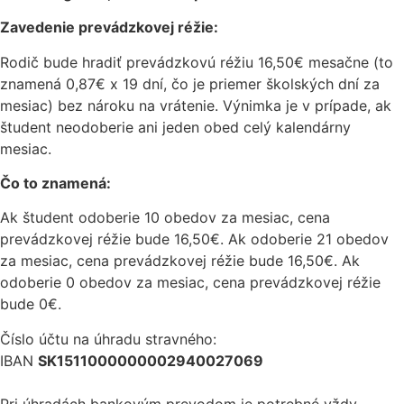
Zavedenie prevádzkovej réžie:
Rodič bude hradiť prevádzkovú réžiu 16,50€ mesačne (to
znamená 0,87€ x 19 dní, čo je priemer školských dní za
mesiac) bez nároku na vrátenie. Výnimka je v prípade, ak
študent neodoberie ani jeden obed celý kalendárny
mesiac.
Čo to znamená:
Ak študent odoberie 10 obedov za mesiac, cena
prevádzkovej réžie bude 16,50€. Ak odoberie 21 obedov
za mesiac, cena prevádzkovej réžie bude 16,50€. Ak
odoberie 0 obedov za mesiac, cena prevádzkovej réžie
bude 0€.
Číslo účtu na úhradu stravného:
IBAN
SK1511000000002940027069
Pri úhradách bankovým prevodom je potrebné vždy