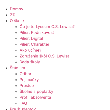
Domov
2%
O škole
Čo je to Lýceum C.S. Lewisa?
Pilier: Podnikavosť
Pilier: Digital
Pilier: Charakter
Ako učíme?
Združenie škôl C.S. Lewisa
Rada školy
Štúdium
Odbor
Prijímačky
Prestup
Školné a poplatky
Profil absolventa
FAQ
Pre študentov