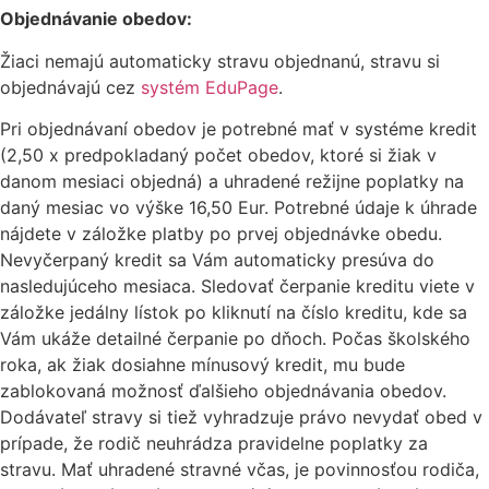
Objednávanie obedov:
Žiaci nemajú automaticky stravu objednanú, stravu si
objednávajú cez
systém EduPage
.
Pri objednávaní obedov je potrebné mať v systéme kredit
(2,50 x predpokladaný počet
obedov, ktoré si žiak v
danom mesiaci objedná) a uhradené režijne poplatky na
daný mesiac
vo výške 16,50 Eur. Potrebné údaje k úhrade
nájdete v záložke platby po prvej objednávke
obedu.
Nevyčerpaný kredit sa Vám automaticky presúva do
nasledujúceho mesiaca. Sledovať
čerpanie kreditu viete v
záložke jedálny lístok po kliknutí na číslo kreditu, kde sa
Vám
ukáže detailné čerpanie po dňoch. Počas školského
roka, ak žiak dosiahne mínusový kredit,
mu bude
zablokovaná možnosť ďalšieho objednávania obedov.
Dodávateľ stravy si tiež
vyhradzuje právo nevydať obed v
prípade, že rodič neuhrádza pravidelne poplatky za
stravu.
Mať uhradené stravné včas, je povinnosťou rodiča,