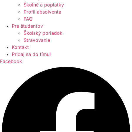
Školné a poplatky
Profil absolventa
FAQ
Pre študentov
Školský poriadok
Stravovanie
Kontakt
Pridaj sa do tímu!
Facebook