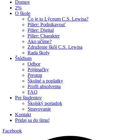
Domov
2%
O škole
Čo je to Lýceum C.S. Lewisa?
Pilier: Podnikavosť
Pilier: Digital
Pilier: Charakter
Ako učíme?
Združenie škôl C.S. Lewisa
Rada školy
Štúdium
Odbor
Prijímačky
Prestup
Školné a poplatky
Profil absolventa
FAQ
Pre študentov
Školský poriadok
Stravovanie
Kontakt
Pridaj sa do tímu!
Facebook