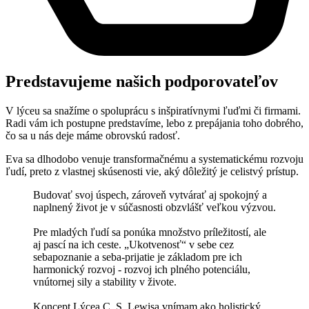
Predstavujeme našich podporovateľov
V lýceu sa snažíme o spoluprácu s inšpiratívnymi ľuďmi či firmami.
Radi vám ich postupne predstavíme, lebo z prepájania toho dobrého,
čo sa u nás deje máme obrovskú radosť.
Eva sa dlhodobo venuje transformačnému a systematickému rozvoju
ľudí, preto z vlastnej skúsenosti vie, aký dôležitý je celistvý prístup.
Budovať svoj úspech, zároveň vytvárať aj spokojný a
naplnený život je v súčasnosti obzvlášť veľkou výzvou.
Pre mladých ľudí sa ponúka množstvo príležitostí, ale
aj pascí na ich ceste. „Ukotvenosť“ v sebe cez
sebapoznanie a seba-prijatie je základom pre ich
harmonický rozvoj - rozvoj ich plného potenciálu,
vnútornej sily a stability v živote.
Koncept Lýcea C. S. Lewisa vnímam ako holistický