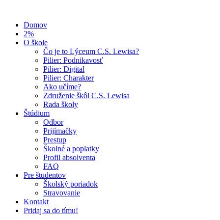
Domov
2%
O škole
Čo je to Lýceum C.S. Lewisa?
Pilier: Podnikavosť
Pilier: Digital
Pilier: Charakter
Ako učíme?
Združenie škôl C.S. Lewisa
Rada školy
Štúdium
Odbor
Prijímačky
Prestup
Školné a poplatky
Profil absolventa
FAQ
Pre študentov
Školský poriadok
Stravovanie
Kontakt
Pridaj sa do tímu!